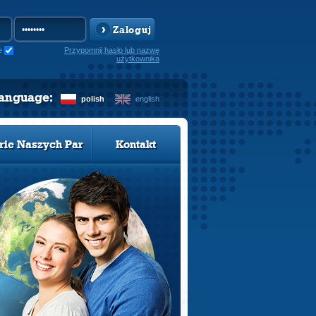
Zaloguj
e
Przypomnij hasło lub nazwę
użytkownika
language:
polish
english
rie Naszych Par
Kontakt