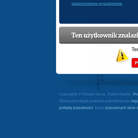
zaawansowane wyszukiwanie
Ten użytkownik znalazł 
Te
P
Copyrights © Polskie Serca : Polish Hearts :
Po
Strona jest objęta prawami autorskimi oraz
reg
politykę prywatności
. Mapa
popularnych stron 