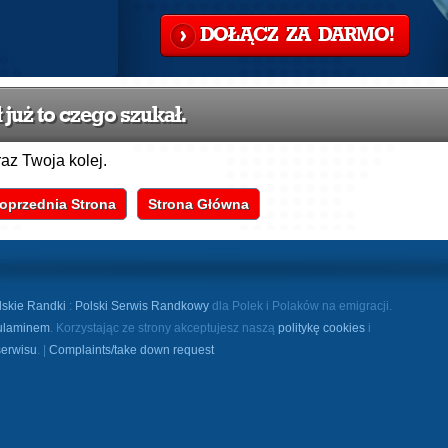
DOŁĄCZ ZA DARMO!
już to czego szukał.
raz Twoja kolej.
oprzednia Strona
Strona Główna
lskie Randki
:
Polski Serwis Randkowy
dla Polek i Polaków na emigracji.
ulaminem
. Korzystając ze strony akceptujesz naszą
politykę cookies
i
serwisu
. |
Complaints/take down request