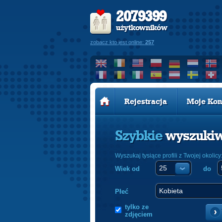
2079399
użytkowników
zobacz kto jest online:
257
Rejestracja
Moje Kon
Szybkie
wyszuki
Wyszukaj tysiące profili z Twojej okolicy
Wiek od
do
Płeć
tylko ze
zdjęciem