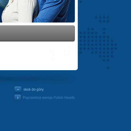
skok do góry
Poprzednia wersja Polish Hearts