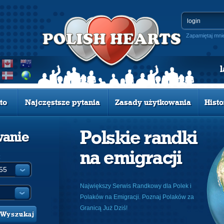
Zapamiętaj mni
to
Najczęstsze pytania
Zasady użytkowania
Histo
Polskie randki
wanie
na emigracji
:
Największy Serwis Randkowy dla Polek i
Polaków na Emigracji. Poznaj Polaków za
Granicą Już Dziś!
Wyszukaj