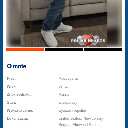
O mnie
Płeć:
Mężczyzna
Wiek:
37 lat
Znak zodiaku:
Panna
Stan:
w separacji
Wykształcenie:
wyższe niepełne
Lokalizacja:
United States, New Jersey,
Bergen, Elmwood Park