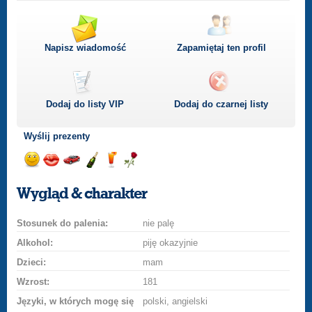
Napisz wiadomość
Zapamiętaj ten profil
Dodaj do listy
VIP
Dodaj do czarnej listy
Wyślij prezenty
Wyślij
Wyślij
Przejażdżka
Wyślij
Wyślij
Wyślij
uśmiech
buziaka
samochodem
szampana
drinka
różę
Wygląd & charakter
Stosunek do palenia:
nie palę
Alkohol:
piję okazyjnie
Dzieci:
mam
Wzrost:
181
Języki, w których mogę się
polski, angielski