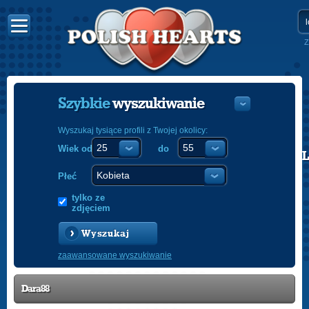
Z
Szybkie
wyszukiwanie
Wyszukaj tysiące profili z Twojej okolicy:
Wiek od
do
POLISH
ENGLISH
Płeć
tylko ze
zdjęciem
Wyszukaj
zaawansowane wyszukiwanie
Dara88